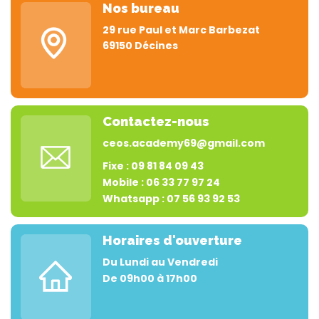
Nos bureau
29 rue Paul et Marc Barbezat
69150 Décines
Contactez-nous
ceos.academy69@gmail.com
Fixe : 09 81 84 09 43
Mobile : 06 33 77 97 24
Whatsapp : 07 56 93 92 53
Horaires d'ouverture
Du Lundi au Vendredi
De 09h00 à 17h00