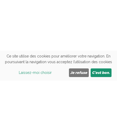
Ce site utilise des cookies pour améliorer votre navigation. En
poursuivant la navigation vous acceptez l’utilisation des cookies
Cliquez ici pour nous appeler
09 81 84 09 43
06 33 77 97 24
Laissez-moi choisir
Je refuse
C'est bon.
Accueil
CEOS
Formations
Actus / Avis
Handicap
SAV
Reglement interieur
Livret d'accueil
Contact
Mentions Légales
RGPD