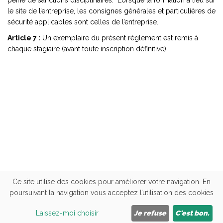
peine de sanctions disciplinaires. Lorsque la formation a lieu sur
le site de l’entreprise, les consignes générales et particulières de
sécurité applicables sont celles de l’entreprise.
Article 7 :
Un exemplaire du présent règlement est remis à
chaque stagiaire (avant toute inscription définitive).
Ce site utilise des cookies pour améliorer votre navigation. En
poursuivant la navigation vous acceptez l’utilisation des cookies
Cliquez ici pour nous appeler
09 81 84 09 43
06 33 77 97 24
Laissez-moi choisir
Je refuse
C'est bon.