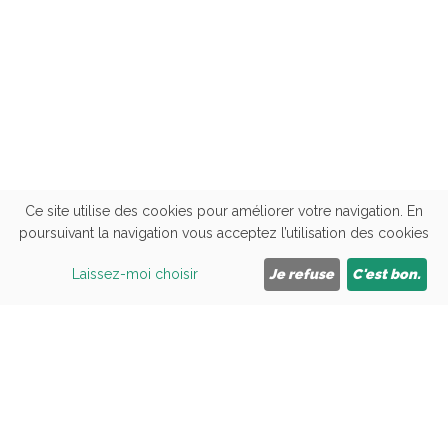
Ce site utilise des cookies pour améliorer votre navigation. En
poursuivant la navigation vous acceptez l’utilisation des cookies
Cliquez ici pour nous appeler
09 81 84 09 43
06 33 77 97 24
Laissez-moi choisir
Je refuse
C'est bon.
Accueil
CEOS
Formations
Actus / Avis
Handicap
SAV
Reglement interieur
Livret d'accueil
Contact