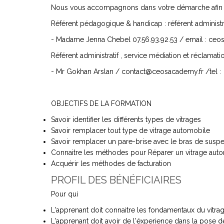
Nous vous accompagnons dans votre démarche afin qu’
Référent pédagogique & handicap : référent administrat
- Madame Jenna Chebel 07.56.93.92.53 / email : 
Référent administratif , service médiation et réclamatio
- Mr Gokhan Arslan /
contact@ceosacademy.fr
/tel :
OBJECTIFS DE LA FORMATION
Savoir identifier les différents types de vitrages
Savoir remplacer tout type de vitrage automobile
Savoir remplacer un pare-brise avec le bras de susp
Connaitre les méthodes pour Réparer un vitrage aut
Acquérir les méthodes de facturation
PROFIL DES BÉNÉFICIAIRES
Pour qui
L'apprenant doit connaitre les fondamentaux du vitr
L'apprenant doit avoir de l'éxperience dans la pose d