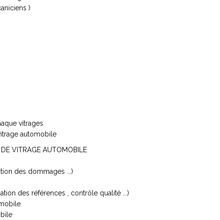
aniciens )
haque vitrages
vitrage automobile
 DE VITRAGE AUTOMOBILE
sation des dommages ...)
ion des références , contrôle qualité ...)
omobile
bile