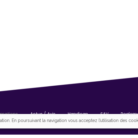
rmations
Actus / Avis
Handicap
SAV
Regleme
ation. En poursuivant la navigation vous acceptez l’utilisation des coo