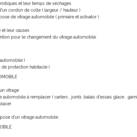
téristiques et leur temps de séchages
'un cordon de colle ( largeur / hauteur )
pose de vitrage automobile ( primaire et activator )
 et leur causes
vention pour le changement du vitrage automobile
 automobile )
 de protection habitacle )
OMOBILE
un vitrage
tomobile à remplacer ( carters , joints ,balais d'essais glace , garnit
placer
dépose d'un vitrage automobile
OBILE