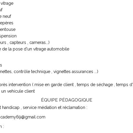
vitrage
uf
ge neuf
repères
ventouse
uspension
rs , capteurs , cameras...)
e de la pose d'un vitrage automobile
es
ettes, contrôle technique , vignettes assurances ...)
ès intervention ( mise en garde client , temps de séchage , temps d'att
r un vehicule client
ÉQUIPE PÉDAGOGIQUE
t handicap , service médiation et réclamation :
academy69@gmail.com
n :