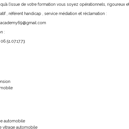
à l’issue de votre formation vous soyez opérationnels, rigoureux et
if , référent handicap , service médiation et réclamation :
ceosacademy69@gmail.com
n :
 06.51.07.17.73
ension
omobile
age automobile
e vitrage automobile