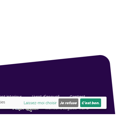
nt interieur
Livret d'accueil
Contact
kies
Laissez-moi choisir
Je refuse
C'est bon.
Mentions Légales
RGPD